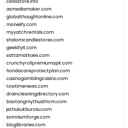
cellostore.info
asmediamaker.com
globalthoughtonline.com
moneiify.com
myyatchrentals.com
shalomcandlestores.com
geekifyit.com
sattamatkaes.com
crunchyrollpremiumapk.com
hondacareprotectplan.com
casinogamblingcasino.com
towtimenews.com
draincleaningdirectory.com
baotangmythuathcm.com
jethukukburosu.com
somniumforge.com
bloglibraries.com