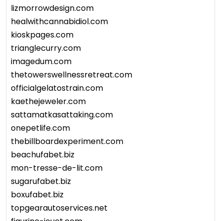
lizmorrowdesign.com
healwithcannabidiol.com
kioskpages.com
trianglecurry.com
imagedum.com
thetowerswellnessretreat.com
officialgelatostrain.com
kaethejeweler.com
sattamatkasattaking.com
onepetlife.com
thebillboardexperiment.com
beachufabet.biz
mon-tresse-de-lit.com
sugarufabet.biz
boxufabet.biz
topgearautoservices.net