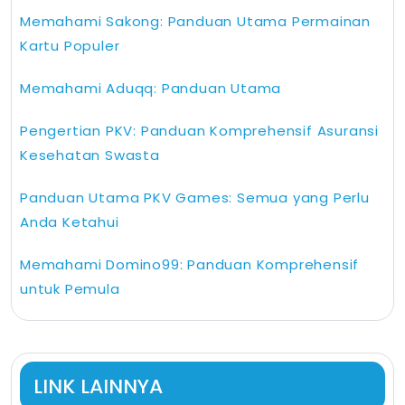
Memahami Sakong: Panduan Utama Permainan
Kartu Populer
Memahami Aduqq: Panduan Utama
Pengertian PKV: Panduan Komprehensif Asuransi
Kesehatan Swasta
Panduan Utama PKV Games: Semua yang Perlu
Anda Ketahui
Memahami Domino99: Panduan Komprehensif
untuk Pemula
LINK LAINNYA