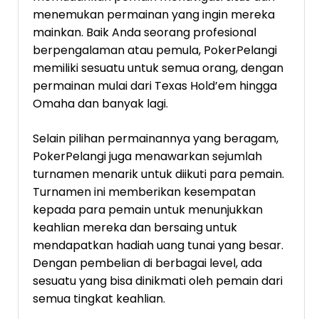
menemukan permainan yang ingin mereka
mainkan. Baik Anda seorang profesional
berpengalaman atau pemula, PokerPelangi
memiliki sesuatu untuk semua orang, dengan
permainan mulai dari Texas Hold’em hingga
Omaha dan banyak lagi.
Selain pilihan permainannya yang beragam,
PokerPelangi juga menawarkan sejumlah
turnamen menarik untuk diikuti para pemain.
Turnamen ini memberikan kesempatan
kepada para pemain untuk menunjukkan
keahlian mereka dan bersaing untuk
mendapatkan hadiah uang tunai yang besar.
Dengan pembelian di berbagai level, ada
sesuatu yang bisa dinikmati oleh pemain dari
semua tingkat keahlian.