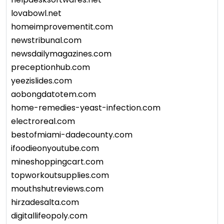
lovabowl.net
homeimprovementit.com
newstribunal.com
newsdailymagazines.com
preceptionhub.com
yeezislides.com
aobongdatotem.com
home-remedies-yeast-infection.com
electroreal.com
bestofmiami-dadecounty.com
ifoodieonyoutube.com
mineshoppingcart.com
topworkoutsupplies.com
mouthshutreviews.com
hirzadesalta.com
digitallifeopoly.com