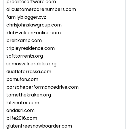
proelitesoftware.com
allcustomercarenumbers.com
familyblogger.xyz
chrisjohnslawgroup.com
klub-vulcan-online.com
breitkamp.com
tripleyresidence.com
softtorrents.org
somosvulnerables.org
duatloterrassa.com
pamufon.com
porscheperformancedrive.com
tamethekraken.org
lutzinator.com
ondasrl.com
blife2016.com
glutenfreesnowboarder.com