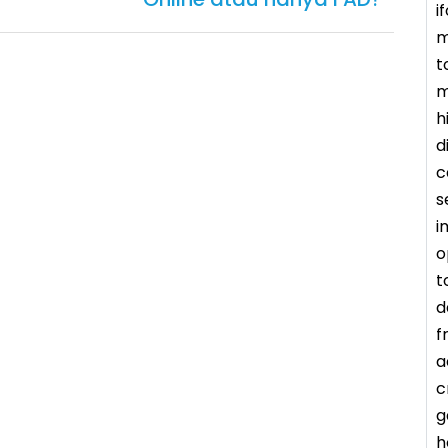
i
m
t
m
h
d
c
s
i
o
t
d
f
a
c
g
h