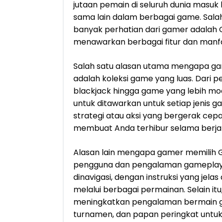
jutaan pemain di seluruh dunia masuk 
sama lain dalam berbagai game. Sala
banyak perhatian dari gamer adalah 
menawarkan berbagai fitur dan manf
Salah satu alasan utama mengapa 
adalah koleksi game yang luas. Dari p
blackjack hingga game yang lebih mod
untuk ditawarkan untuk setiap jenis 
strategi atau aksi yang bergerak cep
membuat Anda terhibur selama berj
Alasan lain mengapa gamer memilih
pengguna dan pengalaman gameplay y
dinavigasi, dengan instruksi yang je
melalui berbagai permainan. Selain i
meningkatkan pengalaman bermain ga
turnamen, dan papan peringkat untu