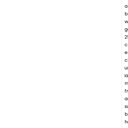
a
b
w
g
2
c
e
c
u
i
m
f
a
s
b
h