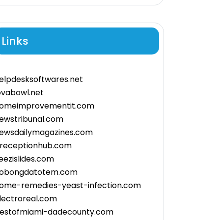
Links
elpdesksoftwares.net
ovabowl.net
omeimprovementit.com
ewstribunal.com
ewsdailymagazines.com
receptionhub.com
eezislides.com
obongdatotem.com
ome-remedies-yeast-infection.com
lectroreal.com
estofmiami-dadecounty.com