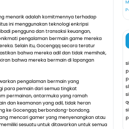
M
P
ing menarik adalah komitmennya terhadap
tus ini menggunakan teknologi enkripsi
ribadi pengguna dan transaksi keuangan,
nikmati pengalaman bermain game mereka
eka. Selain itu, Gocengqq secara teratur
tikan bahwa mereka adil dan tidak memihak,
kiran bahwa mereka bermain di lapangan
s
p
p
awarkan pengalaman bermain yang
s
 para pemain dari semua tingkat
s
am permainan, antarmuka yang ramah
q
n dan keamanan yang adil, tidak heran
s
g ke Gocengqq berbondong-bondong.
yang mencari gamer yang menyenangkan atau
p
memiliki sesuatu untuk ditawarkan untuk semua