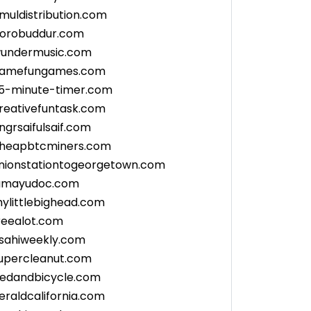
muldistribution.com
orobuddur.com
undermusic.com
amefungames.com
5-minute-timer.com
reativefuntask.com
ngrsaifulsaif.com
heapbtcminers.com
nionstationtogeorgetown.com
amayudoc.com
ylittlebighead.com
reealot.com
sahiweekly.com
upercleanut.com
edandbicycle.com
eraldcalifornia.com