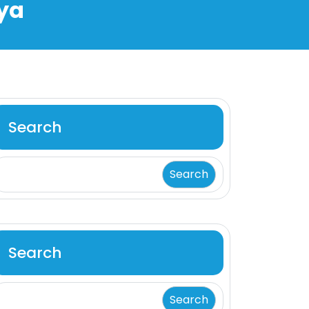
nya
Search
Search
Search
Search