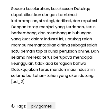
Secara keseluruhan, kesuksesan Datukqq
dapat dikaitkan dengan kombinasi
keterampilan, strategi, dedikasi, dan reputasi.
Dengan tetap menjadi yang terdepan, terus
berkembang, dan membangun hubungan
yang kuat dalam industri ini, Datukqq telah
mampu memantapkan dirinya sebagai salah
satu pemain top di dunia perjudian online. Dan
selama mereka terus berupaya mencapai
keunggulan, tidak ada keraguan bahwa
Datukqq akan terus mendominasi industri ini
selama bertahun-tahun yang akan datang.
[ad_2]
Tags:
pkv games