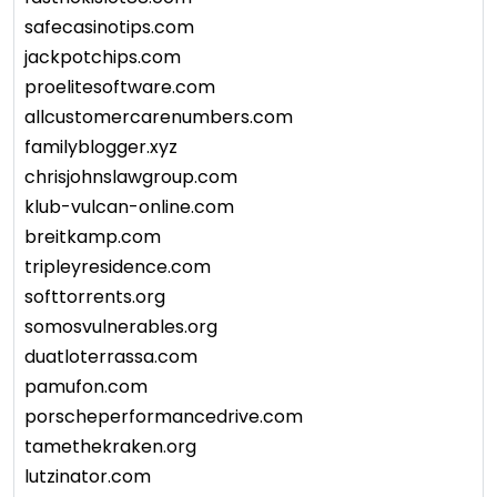
safecasinotips.com
jackpotchips.com
proelitesoftware.com
allcustomercarenumbers.com
familyblogger.xyz
chrisjohnslawgroup.com
klub-vulcan-online.com
breitkamp.com
tripleyresidence.com
softtorrents.org
somosvulnerables.org
duatloterrassa.com
pamufon.com
porscheperformancedrive.com
tamethekraken.org
lutzinator.com