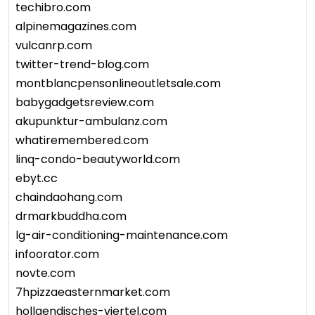
techibro.com
alpinemagazines.com
vulcanrp.com
twitter-trend-blog.com
montblancpensonlineoutletsale.com
babygadgetsreview.com
akupunktur-ambulanz.com
whatiremembered.com
linq-condo-beautyworld.com
ebyt.cc
chaindaohang.com
drmarkbuddha.com
lg-air-conditioning-maintenance.com
infoorator.com
novte.com
7hpizzaeasternmarket.com
hollaendisches-viertel.com