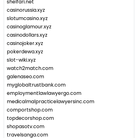
shelfari.net
casinorussia.xyz
slotumcasino.xyz
casinoglamour.xyz
casinodollars.xyz
casinojoker.xyz
pokerdewa.xyz
slot-wiki.xyz
watch2match.com
galenaseo.com
myglobaltrustbank.com
employmentlawlawyergo.com
medicalmalpracticelawyersinc.com
comportshop.com
topdecorshop.com
shopasotv.com
travelsanga.com