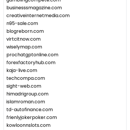
businesssmagazine.com
creativeinternetmedia.com
n95-sale.com
blogreborn.com
virtcitnow.com
wiselymap.com
prochatgptonline.com
forexfactoryhub.com
kaja-live.com
techcompa.com
sight-web.com
himadrigroup.com
islamroman.com
td-autofinance.com
frienlyjokerpoker.com
kowloonnslots.com