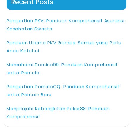
Recent Posts
Pengertian PKV: Panduan Komprehensif Asuransi
Kesehatan Swasta
Panduan Utama PKV Games: Semua yang Perlu
Anda Ketahui
Memahami Domino99: Panduan Komprehensif
untuk Pemula
Pengertian DominoQQ: Panduan Komprehensif
untuk Pemain Baru
Menjelajahi Kebangkitan Poker88: Panduan
Komprehensif