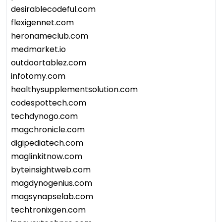
desirablecodeful.com
flexigennet.com
heronameclub.com
medmarket.io
outdoortablez.com
infotomy.com
healthysupplementsolution.com
codespottech.com
techdynogo.com
magchronicle.com
digipediatech.com
maglinkitnow.com
byteinsightweb.com
magdynogenius.com
magsynapselab.com
techtronixgen.com