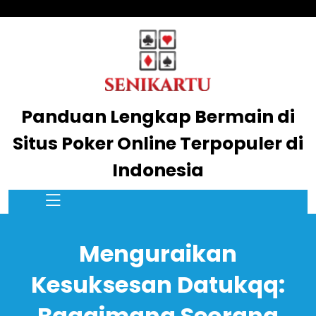
skip
to
content
Panduan Lengkap Bermain di
Situs Poker Online Terpopuler di
Indonesia
Menguraikan
Kesuksesan Datukqq:
Bagaimana Seorang