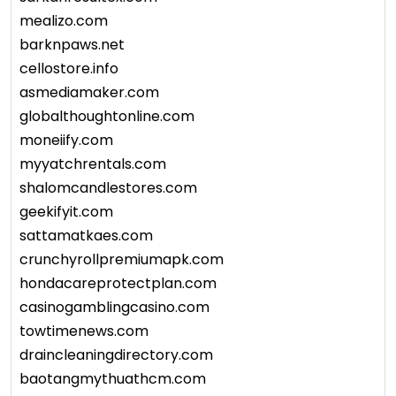
mealizo.com
barknpaws.net
cellostore.info
asmediamaker.com
globalthoughtonline.com
moneiify.com
myyatchrentals.com
shalomcandlestores.com
geekifyit.com
sattamatkaes.com
crunchyrollpremiumapk.com
hondacareprotectplan.com
casinogamblingcasino.com
towtimenews.com
draincleaningdirectory.com
baotangmythuathcm.com