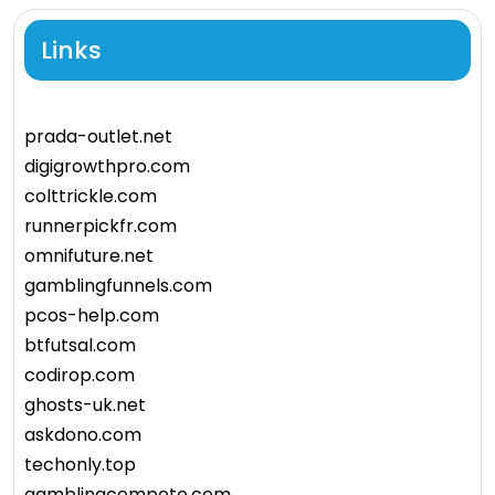
Links
prada-outlet.net
digigrowthpro.com
colttrickle.com
runnerpickfr.com
omnifuture.net
gamblingfunnels.com
pcos-help.com
btfutsal.com
codirop.com
ghosts-uk.net
askdono.com
techonly.top
gamblingcompete.com