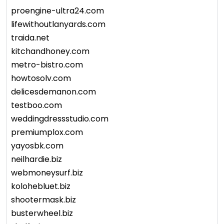
proengine-ultra24.com
lifewithoutlanyards.com
traida.net
kitchandhoney.com
metro-bistro.com
howtosolv.com
delicesdemanon.com
testboo.com
weddingdressstudio.com
premiumplox.com
yayosbk.com
neilhardie.biz
webmoneysurf.biz
kolohebluet.biz
shootermask.biz
busterwheel.biz