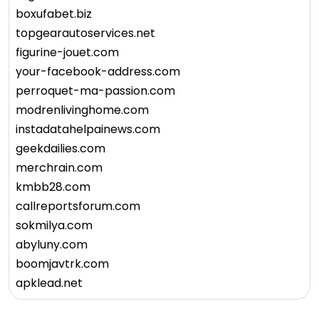
boxufabet.biz
topgearautoservices.net
figurine-jouet.com
your-facebook-address.com
perroquet-ma-passion.com
modrenlivinghome.com
instadatahelpainews.com
geekdailies.com
merchrain.com
kmbb28.com
callreportsforum.com
sokmilya.com
abyluny.com
boomjavtrk.com
apklead.net