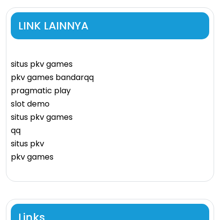
LINK LAINNYA
situs pkv games
pkv games bandarqq
pragmatic play
slot demo
situs pkv games
qq
situs pkv
pkv games
Links