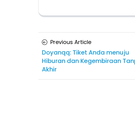
Posts
Previous
Previous Article
navigation
Article
Doyanqq: Tiket Anda menuju
Hiburan dan Kegembiraan Ta
Akhir