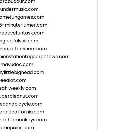
orobuddur.com
undermusic.com
amefungames.com
5-minute-timer.com
reativefuntask.com
ngrsaifulsaif.com
heapbtcminers.com
nionstationtogeorgetown.com
amayudoc.com
ylittlebighead.com
reealot.com
sahiweekly.com
upercleanut.com
edandbicycle.com
eraldcalifornia.com
raphicmonkeys.com
amepixies.com