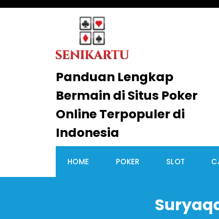
skip
to
content
Panduan Lengkap
Bermain di Situs Poker
Online Terpopuler di
Indonesia
HOME
POKER
SLOT
C
Suryaqq