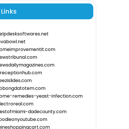
Links
elpdesksoftwares.net
ovabowl.net
omeimprovementit.com
ewstribunal.com
ewsdailymagazines.com
receptionhub.com
eezislides.com
obongdatotem.com
ome-remedies-yeast-infection.com
lectroreal.com
estofmiami-dadecounty.com
foodieonyoutube.com
ineshoppingcart.com