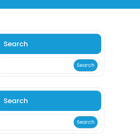
Search
Search
Search
Search