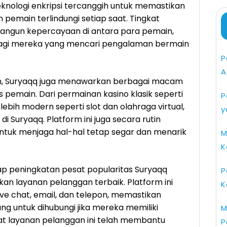
eknologi enkripsi tercanggih untuk memastikan
pemain terlindungi setiap saat. Tingkat
ngun kepercayaan di antara para pemain,
 bagi mereka yang mencari pengalaman bermain
P
A
, Suryaqq juga menawarkan berbagai macam
 pemain. Dari permainan kasino klasik seperti
P
lebih modern seperti slot dan olahraga virtual,
y
i Suryaqq. Platform ini juga secara rutin
tuk menjaga hal-hal tetap segar dan menarik
M
K
dap peningkatan pesat popularitas Suryaqq
P
n layanan pelanggan terbaik. Platform ini
K
ve chat, email, dan telepon, memastikan
ng untuk dihubungi jika mereka memiliki
M
at layanan pelanggan ini telah membantu
P