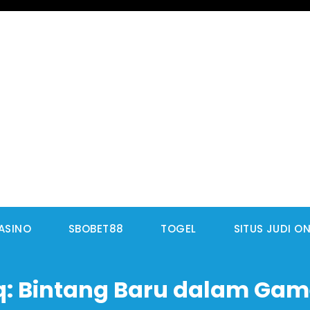
ASINO
SBOBET88
TOGEL
SITUS JUDI ON
: Bintang Baru dalam Gam