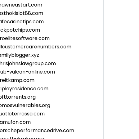
rawneastart.com
asthokislot88.com
afecasinotips.com
ackpotchips.com
roelitesoftware.com
llcustomercarenumbers.com
amilyblogger.xyz
hrisjohnslawgroup.com
lub-vulcan-online.com
reitkamp.com
ripleyresidence.com
ofttorrents.org
omosvulnerables.org
uatloterrassa.com
amufon.com
orscheperformancedrive.com
amethekraken.org