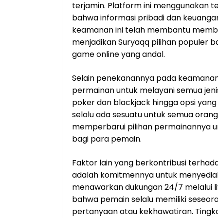
terjamin. Platform ini menggunakan t
bahwa informasi pribadi dan keuangan 
keamanan ini telah membantu memba
menjadikan Suryaqq pilihan populer
game online yang andal.
Selain penekanannya pada keamanan
permainan untuk melayani semua jenis
poker dan blackjack hingga opsi yang 
selalu ada sesuatu untuk semua orang d
memperbarui pilihan permainannya un
bagi para pemain.
Faktor lain yang berkontribusi terha
adalah komitmennya untuk menyediaka
menawarkan dukungan 24/7 melalui li
bahwa pemain selalu memiliki seseora
pertanyaan atau kekhawatiran. Tingk