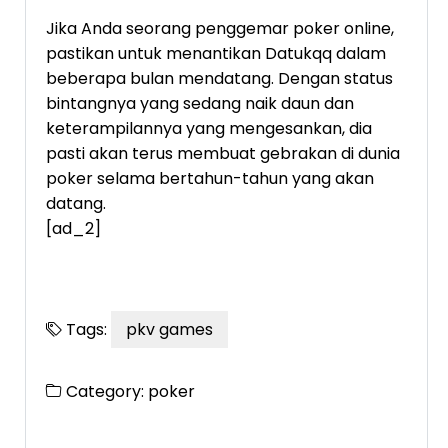
Jika Anda seorang penggemar poker online,
pastikan untuk menantikan Datukqq dalam
beberapa bulan mendatang. Dengan status
bintangnya yang sedang naik daun dan
keterampilannya yang mengesankan, dia
pasti akan terus membuat gebrakan di dunia
poker selama bertahun-tahun yang akan
datang.
[ad_2]
Tags:
pkv games
Category:
poker