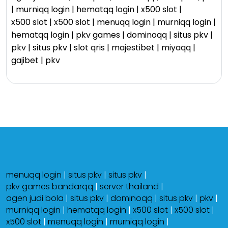
|
murniqq login
|
hematqq login
|
x500 slot
|
x500 slot
|
x500 slot
|
menuqq login
|
murniqq login
|
hematqq login
|
pkv games
|
dominoqq
|
situs pkv
|
pkv
|
situs pkv
|
slot qris
|
majestibet
|
miyaqq
|
gajibet
|
pkv
menuqq login
|
situs pkv
|
situs pkv
|
pkv games bandarqq
|
server thailand
|
agen judi bola
|
situs pkv
|
dominoqq
|
situs pkv
|
pkv
|
murniqq login
|
hematqq login
|
x500 slot
|
x500 slot
|
x500 slot
|
menuqq login
|
murniqq login
|