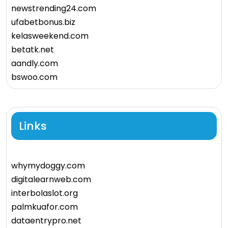
newstrending24.com
ufabetbonus.biz
kelasweekend.com
betatk.net
aandly.com
bswoo.com
Links
whymydoggy.com
digitalearnweb.com
interbolaslot.org
palmkuafor.com
dataentrypro.net