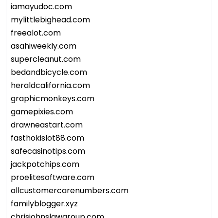
iamayudoc.com
mylittlebighead.com
freealot.com
asahiweekly.com
supercleanut.com
bedandbicycle.com
heraldcalifornia.com
graphicmonkeys.com
gamepixies.com
drawneastart.com
fasthokislot88.com
safecasinotips.com
jackpotchips.com
proelitesoftware.com
allcustomercarenumbers.com
familyblogger.xyz
chrisjohnslawgroup.com