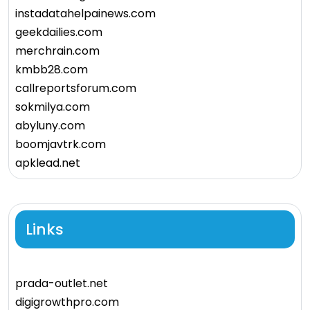
instadatahelpainews.com
geekdailies.com
merchrain.com
kmbb28.com
callreportsforum.com
sokmilya.com
abyluny.com
boomjavtrk.com
apklead.net
Links
prada-outlet.net
digigrowthpro.com