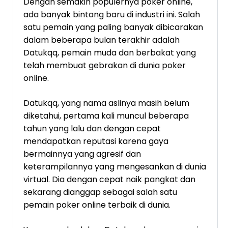
Dengan semakin populernya poker online,
ada banyak bintang baru di industri ini. Salah
satu pemain yang paling banyak dibicarakan
dalam beberapa bulan terakhir adalah
Datukqq, pemain muda dan berbakat yang
telah membuat gebrakan di dunia poker
online.
Datukqq, yang nama aslinya masih belum
diketahui, pertama kali muncul beberapa
tahun yang lalu dan dengan cepat
mendapatkan reputasi karena gaya
bermainnya yang agresif dan
keterampilannya yang mengesankan di dunia
virtual. Dia dengan cepat naik pangkat dan
sekarang dianggap sebagai salah satu
pemain poker online terbaik di dunia.