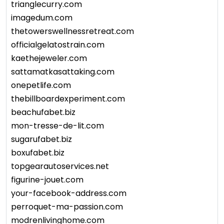
trianglecurry.com
imagedum.com
thetowerswellnessretreat.com
officialgelatostrain.com
kaethejeweler.com
sattamatkasattaking.com
onepetlife.com
thebillboardexperiment.com
beachufabet.biz
mon-tresse-de-lit.com
sugarufabet.biz
boxufabet.biz
topgearautoservices.net
figurine-jouet.com
your-facebook-address.com
perroquet-ma-passion.com
modrenlivinghome.com