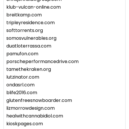
klub-vulcan-online.com
breitkamp.com
tripleyresidence.com
softtorrents.org
somosvulnerables.org
duatloterrassa.com
pamufon.com
porscheperformancedrive.com
tamethekraken.org
lutzinator.com
ondasrl.com
blife2016.com
glutenfreesnowboarder.com
lizmorrowdesign.com
healwithcannabidiol.com
kioskpages.com