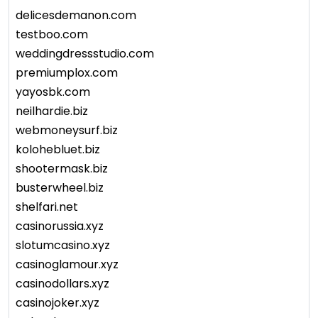
delicesdemanon.com
testboo.com
weddingdressstudio.com
premiumplox.com
yayosbk.com
neilhardie.biz
webmoneysurf.biz
kolohebluet.biz
shootermask.biz
busterwheel.biz
shelfari.net
casinorussia.xyz
slotumcasino.xyz
casinoglamour.xyz
casinodollars.xyz
casinojoker.xyz