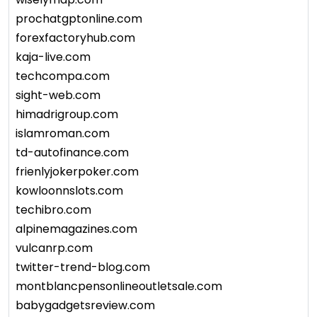
prochatgptonline.com
forexfactoryhub.com
kaja-live.com
techcompa.com
sight-web.com
himadrigroup.com
islamroman.com
td-autofinance.com
frienlyjokerpoker.com
kowloonnslots.com
techibro.com
alpinemagazines.com
vulcanrp.com
twitter-trend-blog.com
montblancpensonlineoutletsale.com
babygadgetsreview.com