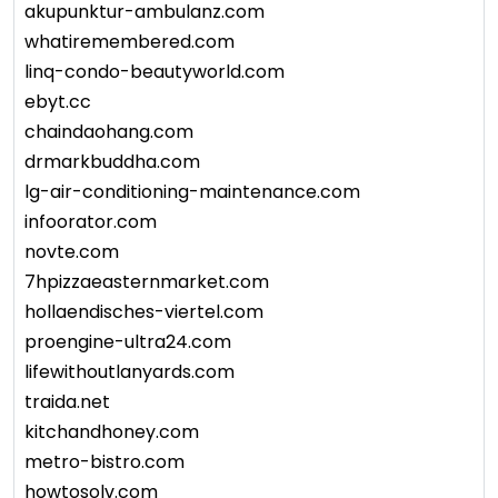
akupunktur-ambulanz.com
whatiremembered.com
linq-condo-beautyworld.com
ebyt.cc
chaindaohang.com
drmarkbuddha.com
lg-air-conditioning-maintenance.com
infoorator.com
novte.com
7hpizzaeasternmarket.com
hollaendisches-viertel.com
proengine-ultra24.com
lifewithoutlanyards.com
traida.net
kitchandhoney.com
metro-bistro.com
howtosolv.com