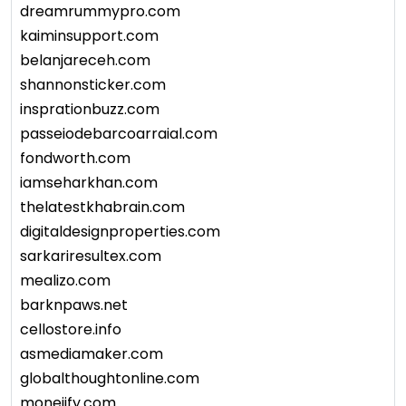
dreamrummypro.com
kaiminsupport.com
belanjareceh.com
shannonsticker.com
insprationbuzz.com
passeiodebarcoarraial.com
fondworth.com
iamseharkhan.com
thelatestkhabrain.com
digitaldesignproperties.com
sarkariresultex.com
mealizo.com
barknpaws.net
cellostore.info
asmediamaker.com
globalthoughtonline.com
moneiify.com