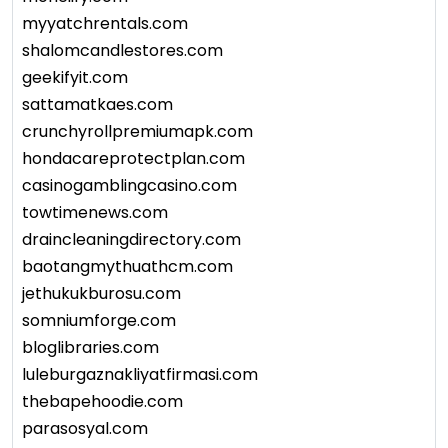
myyatchrentals.com
shalomcandlestores.com
geekifyit.com
sattamatkaes.com
crunchyrollpremiumapk.com
hondacareprotectplan.com
casinogamblingcasino.com
towtimenews.com
draincleaningdirectory.com
baotangmythuathcm.com
jethukukburosu.com
somniumforge.com
bloglibraries.com
luleburgaznakliyatfirmasi.com
thebapehoodie.com
parasosyal.com