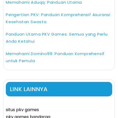
Memahami Aduqq: Panduan Utama
Pengertian PKV: Panduan Komprehensif Asuransi
Kesehatan Swasta
Panduan Utama PKV Games: Semua yang Perlu
Anda Ketahui
Memahami Domino99: Panduan Komprehensif
untuk Pemula
LINK LAINNYA
situs pkv games
pkv games bandarqq