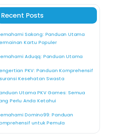
Recent Posts
emahami Sakong: Panduan Utama
ermainan Kartu Populer
emahami Aduqq: Panduan Utama
engertian PKV: Panduan Komprehensif
suransi Kesehatan Swasta
anduan Utama PKV Games: Semua
ang Perlu Anda Ketahui
emahami Domino99: Panduan
omprehensif untuk Pemula