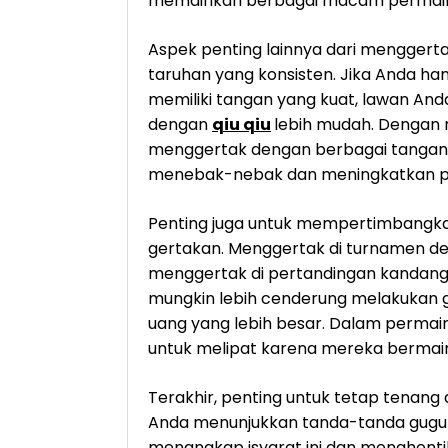
memainkan berbagai macam permainan
Aspek penting lainnya dari mengger
taruhan yang konsisten. Jika Anda ha
memiliki tangan yang kuat, lawan A
dengan
qiu qiu
lebih mudah. Dengan
menggertak dengan berbagai tangan
menebak-nebak dan meningkatkan pe
Penting juga untuk mempertimbangk
gertakan. Menggertak di turnamen de
menggertak di pertandingan kandang
mungkin lebih cenderung melakukan 
uang yang lebih besar. Dalam permain
untuk melipat karena mereka bermai
Terakhir, penting untuk tetap tenang
Anda menunjukkan tanda-tanda gugup
menangkap isyarat ini dan menghenti