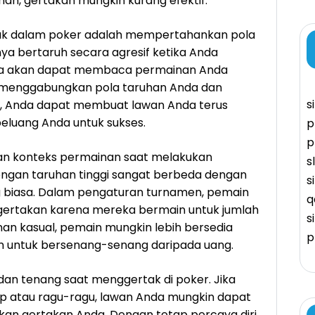
, gertakan mungkin kurang efektif.
tak dalam poker adalah mempertahankan pola
nya bertaruh secara agresif ketika Anda
nda akan dapat membaca permainan Anda
 menggabungkan pola taruhan Anda dan
s
, Anda dapat membuat lawan Anda terus
luang Anda untuk sukses.
p
p
an konteks permainan saat melakukan
s
ngan taruhan tinggi sangat berbeda dengan
s
 biasa. Dalam pengaturan turnamen, pemain
q
gertakan karena mereka bermain untuk jumlah
s
an kasual, pemain mungkin lebih bersedia
p
n untuk bersenang-senang daripada uang.
 dan tenang saat menggertak di poker. Jika
 atau ragu-ragu, lawan Anda mungkin dapat
kan gertakan Anda. Dengan tetap percaya diri