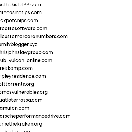
asthokislot88.com
afecasinotips.com
ackpotchips.com
roelitesoftware.com
llcustomercarenumbers.com
amilyblogger.xyz
hrisjohnslawgroup.com
lub-vulcan-online.com
reitkamp.com
ripleyresidence.com
ofttorrents.org
omosvulnerables.org
uatloterrassa.com
amufon.com
orscheperformancedrive.com
amethekraken.org
utzinator.com