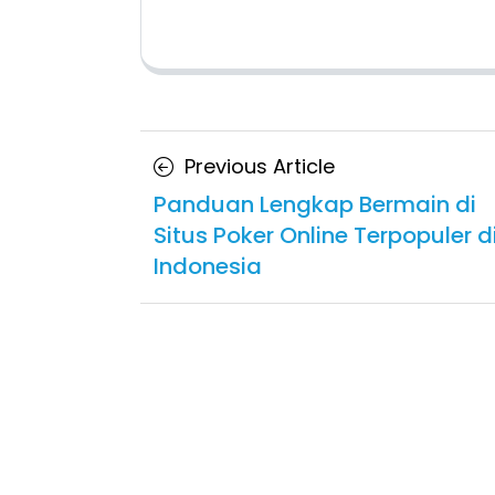
Posts
Previous
Previous Article
navigation
Article
Panduan Lengkap Bermain di
Situs Poker Online Terpopuler d
Indonesia