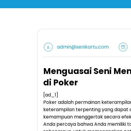
admin@senikartu.com
Menguasai Seni Men
di Poker
[ad_1]
Poker adalah permainan keterampilan, 
keterampilan terpenting yang dapat d
kemampuan menggertak secara efekt
Anda percaya bahwa Anda memiliki ta