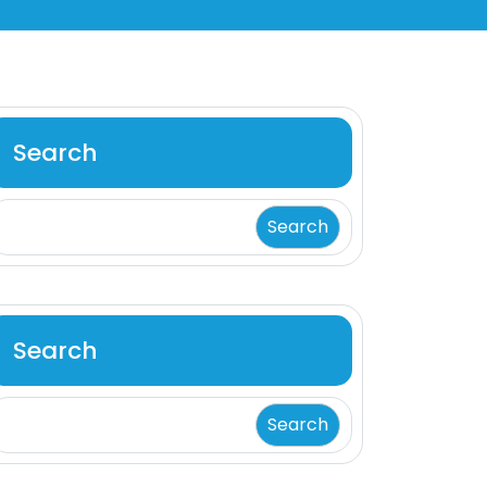
Search
Search
Search
Search