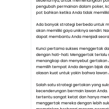
sebenarnya, untuk memenangkan pot.
pengubah permainan dalam poker, 
pot bahkan ketika Anda tidak memiliki 
Ada banyak strategi berbeda untuk 
akan memiliki gaya uniknya sendiri. 
dapat membantu Anda menjadi seorang
Kunci pertama sukses menggertak da
dengan hati-hati. Menggertak terlal
menangkap dan menyebut gertakan An
memilih tempat Anda dengan bijak da
alasan kuat untuk yakin bahwa lawan
Salah satu strategi gertakan yang s
kecenderungan bermain lawan Anda.
tertentu sangat ketat dan hanya mem
menggertak mereka dengan lebih sukses