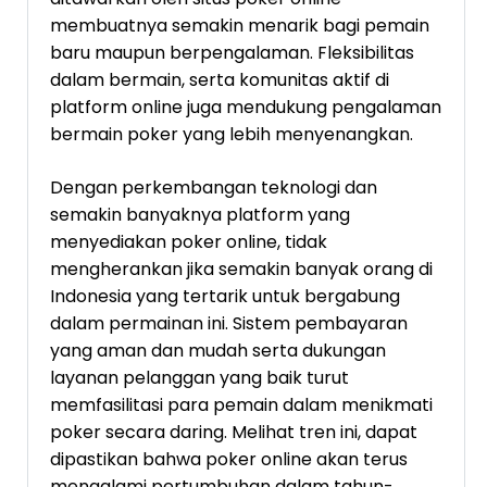
membuatnya semakin menarik bagi pemain
baru maupun berpengalaman. Fleksibilitas
dalam bermain, serta komunitas aktif di
platform online juga mendukung pengalaman
bermain poker yang lebih menyenangkan.
Dengan perkembangan teknologi dan
semakin banyaknya platform yang
menyediakan poker online, tidak
mengherankan jika semakin banyak orang di
Indonesia yang tertarik untuk bergabung
dalam permainan ini. Sistem pembayaran
yang aman dan mudah serta dukungan
layanan pelanggan yang baik turut
memfasilitasi para pemain dalam menikmati
poker secara daring. Melihat tren ini, dapat
dipastikan bahwa poker online akan terus
mengalami pertumbuhan dalam tahun-