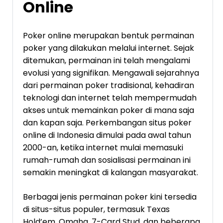
Online
Poker online merupakan bentuk permainan
poker yang dilakukan melalui internet. Sejak
ditemukan, permainan ini telah mengalami
evolusi yang signifikan. Mengawali sejarahnya
dari permainan poker tradisional, kehadiran
teknologi dan internet telah mempermudah
akses untuk memainkan poker di mana saja
dan kapan saja. Perkembangan situs poker
online di Indonesia dimulai pada awal tahun
2000-an, ketika internet mulai memasuki
rumah-rumah dan sosialisasi permainan ini
semakin meningkat di kalangan masyarakat.
Berbagai jenis permainan poker kini tersedia
di situs-situs populer, termasuk Texas
Hold’em, Omaha, 7-Card Stud, dan beberapa