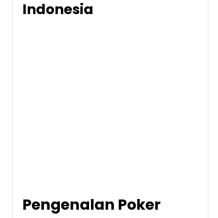
Indonesia
Pengenalan Poker