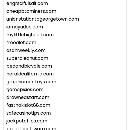
engrsaifulsaif.com
cheapbtcminers.com
unionstationtogeorgetown.com
iamayudoc.com
mylittlebighead.com
freealot.com
asahiweekly.com
supercleanut.com
bedandbicycle.com
heraldcalifornia.com
graphicmonkeys.com
gamepixies.com
drawneastart.com
fasthokislot88.com
safecasinotips.com
jackpotchips.com
proelitesoftware.com