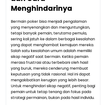
Menghindarinya
Bermain poker bisa menjadi pengalaman
yang menyenangkan dan menguntungkan,
tetapi banyak pemain, terutama pemula,
sering kali jatuh ke dalam berbagai kesalahan
yang dapat menghambat kemajuan mereka.
Salah satu kesalahan umum adalah memiliki
sikap negatif saat bermain. Ketika pemain
merasa frustrasi atau terbebani oleh hasil
yang buruk, mereka cenderung membuat
keputusan yang tidak rasional. Hal ini dapat
mengakibatkan kerugian yang lebih besar.
Untuk menghindari sikap negatif, penting bagi
pemain untuk tetap tenang dan fokus pada
strategi permainan, bukan pada hasil individu.