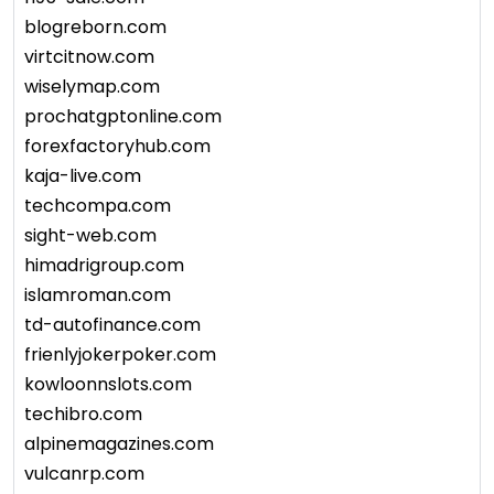
blogreborn.com
virtcitnow.com
wiselymap.com
prochatgptonline.com
forexfactoryhub.com
kaja-live.com
techcompa.com
sight-web.com
himadrigroup.com
islamroman.com
td-autofinance.com
frienlyjokerpoker.com
kowloonnslots.com
techibro.com
alpinemagazines.com
vulcanrp.com